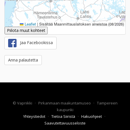
Leaflet
|
Sisältää Maanmittauslaitoksen aineistoa (08/2026)
Piilota muut kohteet
Jaa Facebookissa
Anna palautetta
©
Vapriikki
·
Pirkanmaan maakuntamuseo
·
Tampereen
kaupunki
Yhteystiedot
·
Tietoa Siiristä
·
Hakuohjeet
·
Saavutettavuusseloste