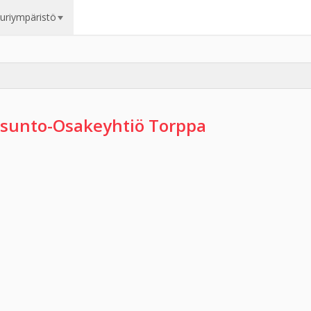
uuriympäristö
sunto-Osakeyhtiö Torppa