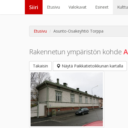
Siiri
Etusivu
Valokuvat
Esineet
Kultt
Etusivu
Asunto-Osakeyhtiö Torppa
Rakennetun ympäristön kohde
A
Takaisin
Näytä Paikkatietoikkunan kartalla