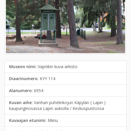
Museon nimi:
Vapriikin kuva-arkisto
Diaarinumero:
KYY 114
Alanumero:
6954
Kuvan aihe:
Vanhan puhelinkojun Käpylän ( Lapin )
kaupunginosassa Lapin aukiolla / Keskuspuistossa
Kuvaajan etunimi:
Miinu