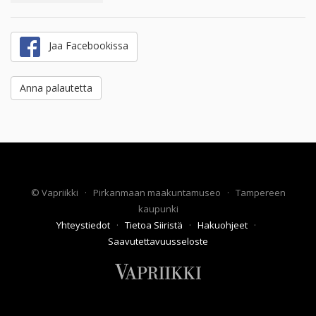
Jaa Facebookissa
Anna palautetta
©
Vapriikki
·
Pirkanmaan maakuntamuseo
·
Tampereen
kaupunki
Yhteystiedot
·
Tietoa Siiristä
·
Hakuohjeet
·
Saavutettavuusseloste