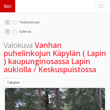
Siiri
Tiedotuskuvat
Galleriat
Valokuva
Vanhan
puhelinkojun Käpylän ( Lapin
) kaupunginosassa Lapin
aukiolla / Keskuspuistossa
Takaisin