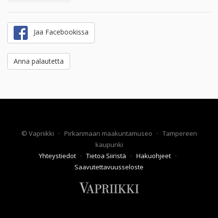
Jaa Facebookissa
Anna palautetta
©
Vapriikki
·
Pirkanmaan maakuntamuseo
·
Tampereen
kaupunki
Yhteystiedot
·
Tietoa Siiristä
·
Hakuohjeet
·
Saavutettavuusseloste