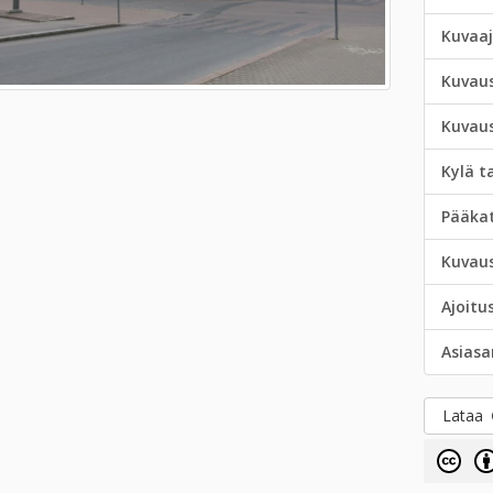
Kuvaa
Kuvau
Kuvau
Kylä t
Pääka
Kuvau
Ajoitu
Asias
Lataa