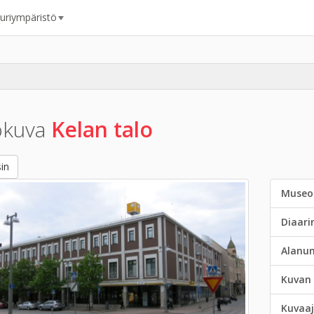
uuriympäristö
okuva
Kelan talo
in
Museo
Diaar
Alanu
Kuvan 
Kuvaaj