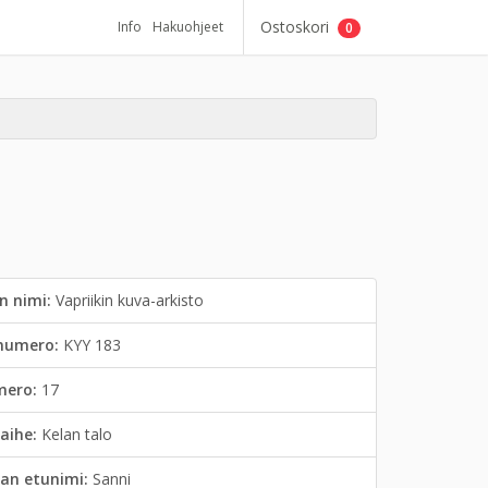
Ostoskori
Info
Hakuohjeet
0
n nimi:
Vapriikin kuva-arkisto
inumero:
KYY 183
mero:
17
aihe:
Kelan talo
an etunimi:
Sanni