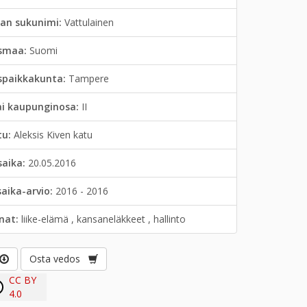
jan sukunimi:
Vattulainen
smaa:
Suomi
spaikkakunta:
Tampere
ai kaupunginosa:
II
tu:
Aleksis Kiven katu
saika:
20.05.2016
saika-arvio:
2016 - 2016
anat:
liike-elämä , kansaneläkkeet , hallinto
Osta vedos
CC BY
4.0