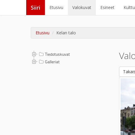
Siiri
Etusivu
Valokuvat
Esineet
Kultt
Etusivu
Kelan talo
Val
Tiedotuskuvat
Galleriat
Takais