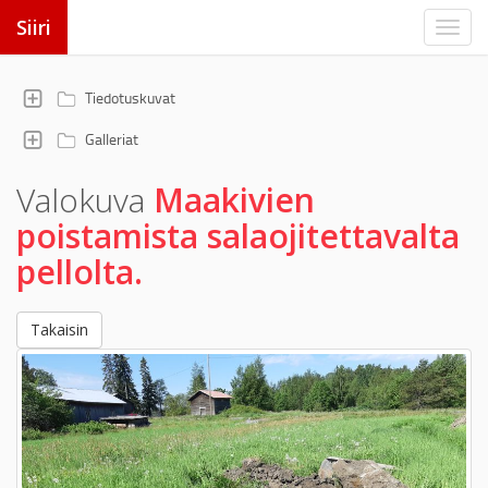
Siiri
Tiedotuskuvat
Galleriat
Valokuva
Maakivien
poistamista salaojitettavalta
pellolta.
Takaisin