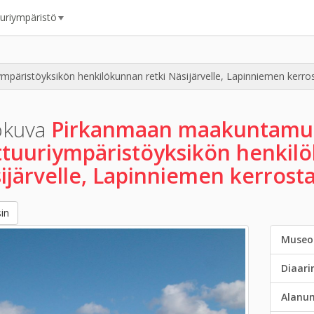
uuriympäristö
äristöyksikön henkilökunnan retki Näsijärvelle, Lapinniemen kerros
okuva
Pirkanmaan maakuntamu
ttuuriympäristöyksikön henkil
ijärvelle, Lapinniemen kerrosta
in
Museo
Diaar
Alanu