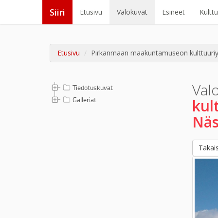
Siiri
Etusivu
Valokuvat
Esineet
Kultt
Etusivu
Pirkanmaan maakuntamuseon kulttuuriymp
Val
Tiedotuskuvat
Galleriat
kul
Näs
Takais