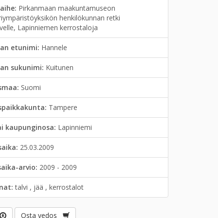
aihe:
Pirkanmaan maakuntamuseon
riympäristöyksikön henkilökunnan retki
velle, Lapinniemen kerrostaloja
an etunimi:
Hannele
jan sukunimi:
Kuitunen
smaa:
Suomi
spaikkakunta:
Tampere
ai kaupunginosa:
Lapinniemi
saika:
25.03.2009
saika-arvio:
2009 - 2009
anat:
talvi , jää , kerrostalot
Osta vedos