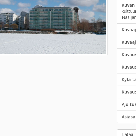
Kuvan 
kulttuu
Näsijär
Kuvaaj
Kuvaa
Kuvau
Kuvau
Kylä t
Kuvau
Ajoitu
Asias
Lataa