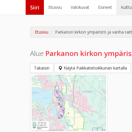
Siiri
Etusivu
Valokuvat
Esineet
Kultt
Etusivu
Parkanon kirkon ympäristö ja vanha raitt
Alue
Parkanon kirkon ympärist
Takaisin
Näytä Paikkatietoikkunan kartalla