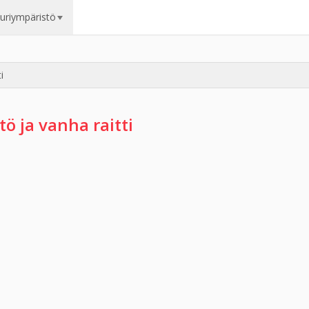
uuriympäristö
i
ö ja vanha raitti