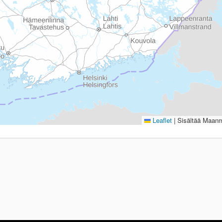
Leaflet
|
Sisältää Maanmi