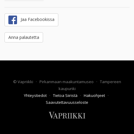
Jaa Facebookissa
Anna palautetta
©
Vapriikki
·
Pirkanmaan maakuntamuseo
·
Tampereen
kaupunki
Yhteystiedot
·
Tietoa Siiristä
·
Hakuohjeet
·
Saavutettavuusseloste