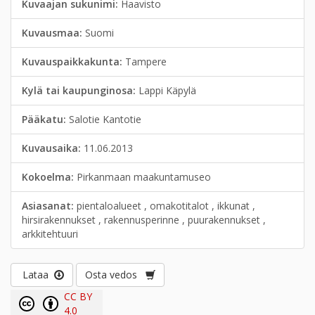
Kuvaajan sukunimi:
Haavisto
Kuvausmaa:
Suomi
Kuvauspaikkakunta:
Tampere
Kylä tai kaupunginosa:
Lappi Käpylä
Pääkatu:
Salotie Kantotie
Kuvausaika:
11.06.2013
Kokoelma:
Pirkanmaan maakuntamuseo
Asiasanat:
pientaloalueet , omakotitalot , ikkunat ,
hirsirakennukset , rakennusperinne , puurakennukset ,
arkkitehtuuri
Lataa
Osta vedos
CC BY
4.0