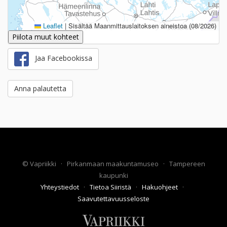
Leaflet
|
Sisältää Maanmittauslaitoksen aineistoa (08/2026)
Piilota muut kohteet
Jaa Facebookissa
Anna palautetta
©
Vapriikki
·
Pirkanmaan maakuntamuseo
·
Tampereen
kaupunki
Yhteystiedot
·
Tietoa Siiristä
·
Hakuohjeet
·
Saavutettavuusseloste