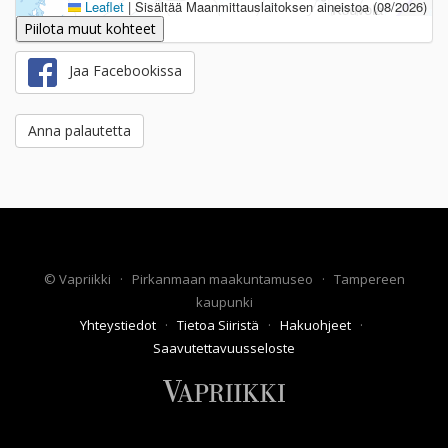
Leaflet
|
Sisältää Maanmittauslaitoksen aineistoa (08/2026)
Piilota muut kohteet
Jaa Facebookissa
Anna palautetta
©
Vapriikki
·
Pirkanmaan maakuntamuseo
·
Tampereen
kaupunki
Yhteystiedot
·
Tietoa Siiristä
·
Hakuohjeet
·
Saavutettavuusseloste