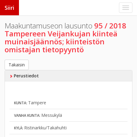
Siiri
Maakuntamuseon lausunto
95 / 2018
Tampereen Veijankujan kiinteä
muinaisjäännös; kiinteistön
omistajan tietopyyntö
Takaisin
Perustiedot
Tampere
KUNTA:
Messukylä
VANHA KUNTA:
Ristinarkku/Takahuhti
KYLÄ: