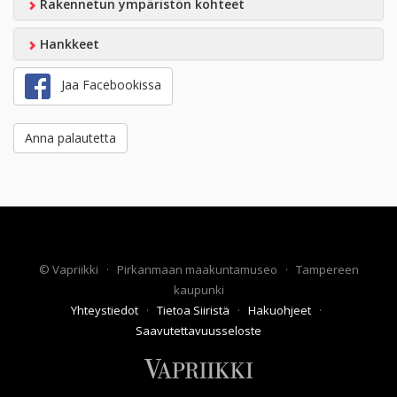
Rakennetun ympäristön kohteet
Hankkeet
Jaa Facebookissa
Anna palautetta
©
Vapriikki
·
Pirkanmaan maakuntamuseo
·
Tampereen
kaupunki
Yhteystiedot
·
Tietoa Siiristä
·
Hakuohjeet
·
Saavutettavuusseloste