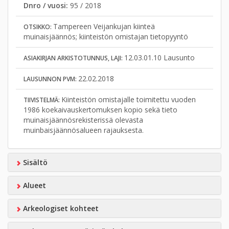
Dnro / vuosi:
95 / 2018
Tampereen Veijankujan kiinteä
OTSIKKO:
muinaisjäännös; kiinteistön omistajan tietopyyntö
12.03.01.10 Lausunto
ASIAKIRJAN ARKISTOTUNNUS, LAJI:
22.02.2018
LAUSUNNON PVM:
Kiinteistön omistajalle toimitettu vuoden
TIIVISTELMÄ:
1986 koekaivauskertomuksen kopio sekä tieto
muinaisjäännösrekisterissä olevasta
muinbaisjäännösalueen rajauksesta.
Sisältö
Alueet
Arkeologiset kohteet