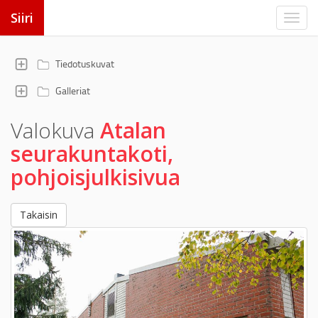
Siiri
Tiedotuskuvat
Galleriat
Valokuva
Atalan
seurakuntakoti,
pohjoisjulkisivua
Takaisin