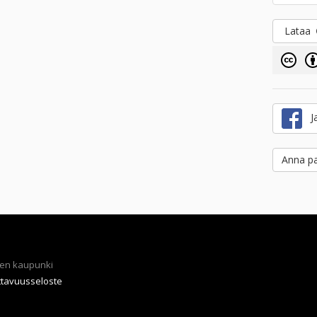
Lataa
Ja
Anna pa
en kaupunki
ttavuusseloste