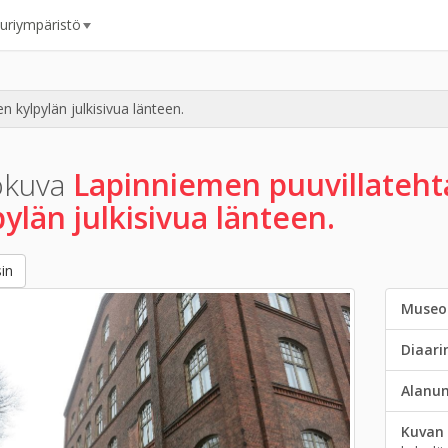
uuriympäristö
 kylpylän julkisivua länteen.
okuva
Lapinniemen puuvillateh
pylän julkisivua länteen.
in
Museo
Diaar
Alanu
Kuvan 