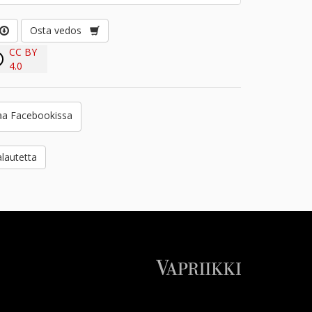
Osta vedos
CC BY
4.0
a Facebookissa
lautetta