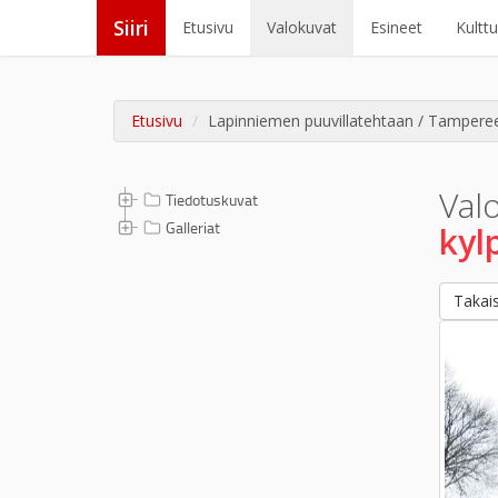
Siiri
Etusivu
Valokuvat
Esineet
Kultt
Etusivu
Lapinniemen puuvillatehtaan / Tampereen
Val
Tiedotuskuvat
Galleriat
kyl
Takais