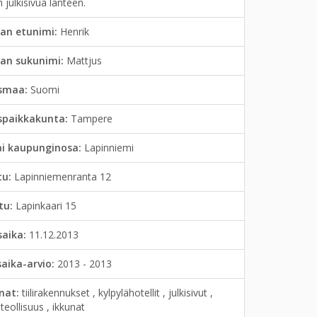
n julkisivua länteen.
an etunimi:
Henrik
jan sukunimi:
Mattjus
smaa:
Suomi
spaikkakunta:
Tampere
ai kaupunginosa:
Lapinniemi
tu:
Lapinniemenranta 12
tu:
Lapinkaari 15
saika:
11.12.2013
saika-arvio:
2013 - 2013
anat:
tiilirakennukset , kylpylähotellit , julkisivut ,
ateollisuus , ikkunat