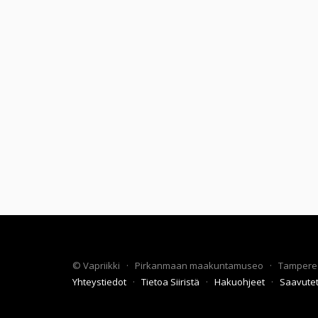
©
Vapriikki
·
Pirkanmaan maakuntamuseo
·
Tampere
Yhteystiedot
·
Tietoa Siiristä
·
Hakuohjeet
·
Saavute