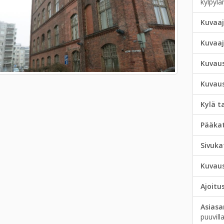
kylpylä
Kuvaaj
Kuvaa
Kuvau
Kuvau
Kylä t
Pääka
Sivuka
Kuvau
Ajoitu
Asias
puuvill