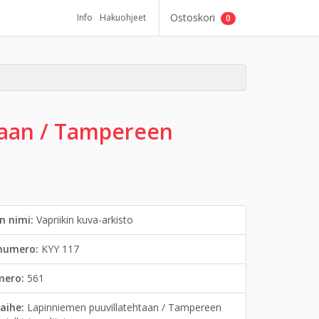
Ostoskori
Info
Hakuohjeet
0
taan / Tampereen
n nimi:
Vapriikin kuva-arkisto
inumero:
KYY 117
mero:
561
aihe:
Lapinniemen puuvillatehtaan / Tampereen