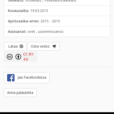
Sivukatu:
Koskikatu , Pellavatehtaankatu
Kuvausaika:
19.03.2015
Ajoitusaika-arvio:
2015 - 2015
Asiasanat:
ovet , uusrenessanssi
Lataa
Osta vedos
CC BY
4.0
Jaa Facebookissa
Anna palautetta