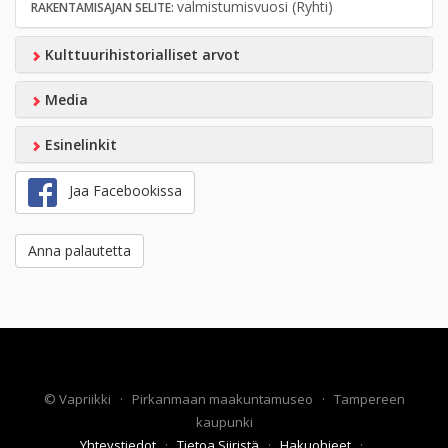
valmistumisvuosi (Ryhti)
RAKENTAMISAJAN SELITE:
Kulttuurihistorialliset arvot
Media
Esinelinkit
Jaa Facebookissa
Anna palautetta
©
Vapriikki
·
Pirkanmaan maakuntamuseo
·
Tampereen
kaupunki
Yhteystiedot
·
Tietoa Siiristä
·
Hakuohjeet
·