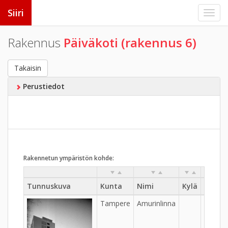
Siiri
Rakennus
Päiväkoti (rakennus 6)
Takaisin
Perustiedot
Rakennetun ympäristön kohde:
Tunnuskuva
Kunta
Nimi
Kylä
Kaupu
Tampere
Amurinlinna
IV - Am