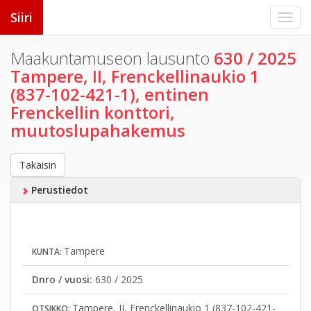
Siiri
Maakuntamuseon lausunto
630 / 2025
Tampere, II, Frenckellinaukio 1
(837-102-421-1), entinen
Frenckellin konttori,
muutoslupahakemus
Takaisin
Perustiedot
Tampere
KUNTA:
Dnro / vuosi:
630 / 2025
Tampere, II, Frenckellinaukio 1 (837-102-421-
OTSIKKO: