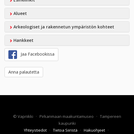
Alueet
Arkeologiset ja rakennetun ympäristön kohteet
Hankkeet
Jaa Facebookissa
Anna palautetta
©
Vapriikki
·
Pirkanmaan maakuntamuseo
·
Tampereen
kaupunki
Yhteystiedot
·
Tietoa Siiristä
·
Hakuohjeet
·