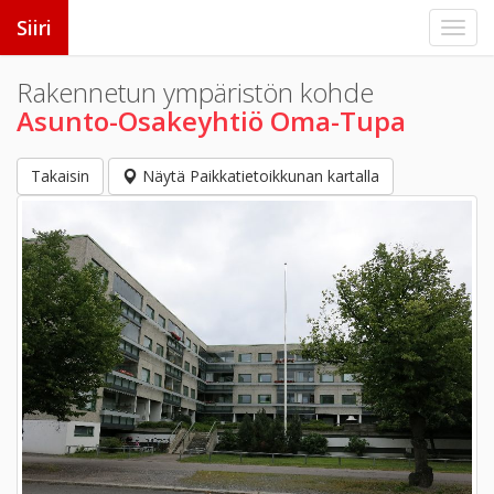
Siiri
Rakennetun ympäristön kohde
Asunto-Osakeyhtiö Oma-Tupa
Takaisin
Näytä Paikkatietoikkunan kartalla