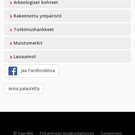
Arkeologiset kohteet
Rakennettu ympäristö
Tutkimushankkeet
Muistomerkit
Lausunnot
Jaa Facebookissa
Anna palautetta
©
Vapriikki
·
Pirkanmaan maakuntamuseo
·
Tampereen