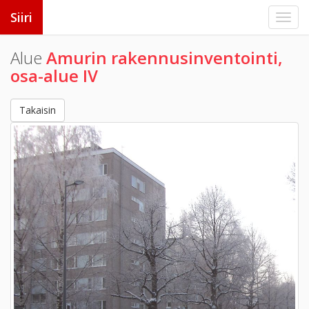
Siiri
Alue
Amurin rakennusinventointi,
osa-alue IV
Takaisin