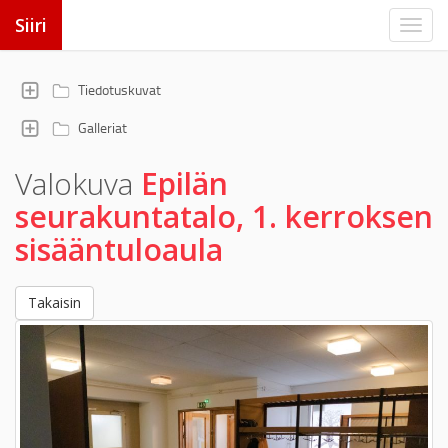
Siiri
Tiedotuskuvat
Galleriat
Valokuva
Epilän
seurakuntatalo, 1. kerroksen
sisääntuloaula
Takaisin