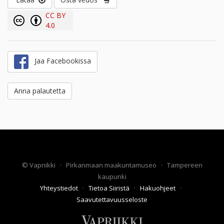
CC BY
4.0
Jaa Facebookissa
Anna palautetta
©
Vapriikki
·
Pirkanmaan maakuntamuseo
·
Tampereen
kaupunki
Yhteystiedot
·
Tietoa Siiristä
·
Hakuohjeet
·
Saavutettavuusseloste