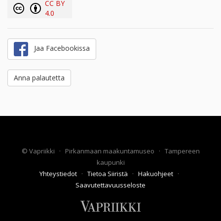
CC BY
4.0
Jaa Facebookissa
Anna palautetta
©
Vapriikki
·
Pirkanmaan maakuntamuseo
·
Tampereen
kaupunki
Yhteystiedot
·
Tietoa Siiristä
·
Hakuohjeet
·
Saavutettavuusseloste