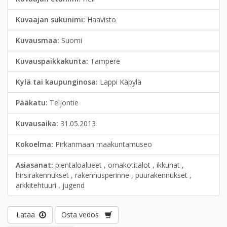
Kuvaajan sukunimi:
Haavisto
Kuvausmaa:
Suomi
Kuvauspaikkakunta:
Tampere
Kylä tai kaupunginosa:
Lappi Käpylä
Pääkatu:
Teljontie
Kuvausaika:
31.05.2013
Kokoelma:
Pirkanmaan maakuntamuseo
Asiasanat:
pientaloalueet , omakotitalot , ikkunat ,
hirsirakennukset , rakennusperinne , puurakennukset ,
arkkitehtuuri , jugend
Lataa
Osta vedos