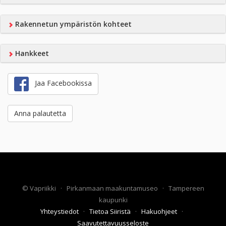
Rakennetun ympäristön kohteet
Hankkeet
Jaa Facebookissa
Anna palautetta
©
Vapriikki
·
Pirkanmaan maakuntamuseo
·
Tampereen
kaupunki
Yhteystiedot
·
Tietoa Siiristä
·
Hakuohjeet
·
Saavutettavuusseloste