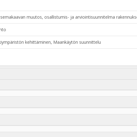
asemakaavan muutos, osallistumis- ja arviointisuunnitelma rakennuk
nto
ympäristön kehittäminen, Maankäytön suunnittelu