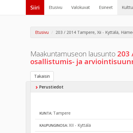
Siiri
Etusivu
Valokuvat
Esineet
Kultt
Etusivu
203 / 2014 Tampere, Xii - Kyttälä, Häm
Maakuntamuseon lausunto
203 
osallistumis- ja arviointisu
Takaisin
Perustiedot
Tampere
KUNTA:
XII - Kyttälä
KAUPUNGINOSA: