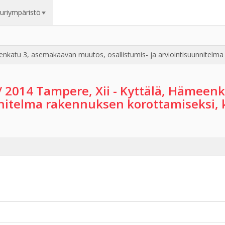
uuriympäristö
eenkatu 3, asemakaavan muutos, osallistumis- ja arviointisuunnitelm
/ 2014 Tampere, Xii - Kyttälä, Hämee
unnitelma rakennuksen korottamiseksi,