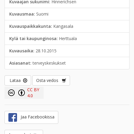
Kuvaajan sukunimi:
Hinnerichsen
Kuvausmaa:
Suomi
Kuvauspaikkakunta:
Kangasala
Kylä tai kaupunginosa:
Herttuala
Kuvausaika:
28.10.2015
Asiasanat:
terveyskeskukset
Lataa
Osta vedos
CC BY
4.0
Jaa Facebookissa