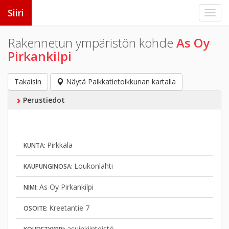
Siiri
Rakennetun ympäristön kohde
As Oy
Pirkankilpi
Takaisin
Näytä Paikkatietoikkunan kartalla
Perustiedot
Pirkkala
KUNTA:
Loukonlahti
KAUPUNGINOSA:
As Oy Pirkankilpi
NIMI:
Kreetantie 7
OSOITE:
asuinkiinteistö