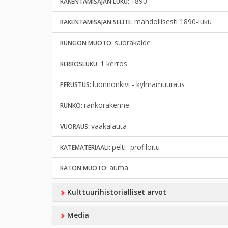
1890
RAKENTAMISAJAN LUKU:
mahdollisesti 1890-luku
RAKENTAMISAJAN SELITE:
suorakaide
RUNGON MUOTO:
1 kerros
KERROSLUKU:
luonnonkivi - kylmämuuraus
PERUSTUS:
rankorakenne
RUNKO:
vaakalauta
VUORAUS:
pelti -profiloitu
KATEMATERIAALI:
auma
KATON MUOTO:
Kulttuurihistorialliset arvot
Media