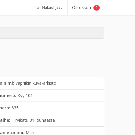
Ostoskori
Info
Hakuohjeet
0
n nimi:
Vapriikin kuva-arkisto
inumero:
Kyy 101
mero:
635
aihe:
Hirvikatu 31 lounaasta
an etunimi:
Miia