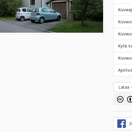
Kuvaa
Kuvau
Kuvau
Kylä t
Kuvau
Ajoitu
Lataa
Ja