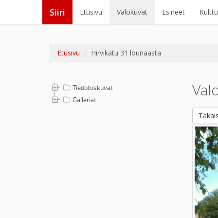
Siiri
Etusivu
Valokuvat
Esineet
Kultt
Etusivu
Hirvikatu 31 lounaasta
Val
Tiedotuskuvat
Galleriat
Takais