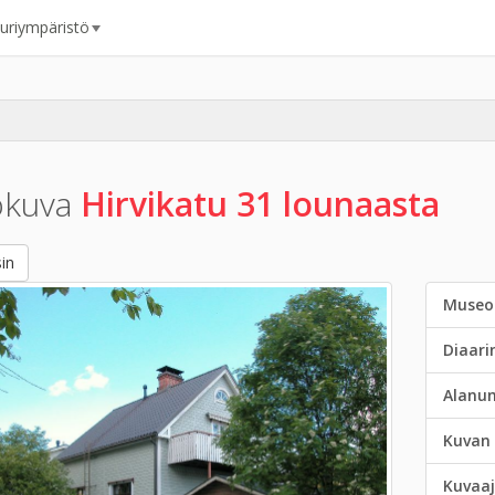
uuriympäristö
okuva
Hirvikatu 31 lounaasta
in
Museo
Diaar
Alanu
Kuvan 
Kuvaaj