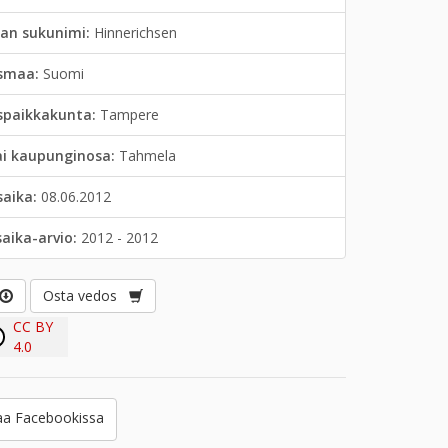
jan sukunimi:
Hinnerichsen
smaa:
Suomi
spaikkakunta:
Tampere
ai kaupunginosa:
Tahmela
saika:
08.06.2012
saika-arvio:
2012 - 2012
Osta vedos
CC BY
4.0
a Facebookissa