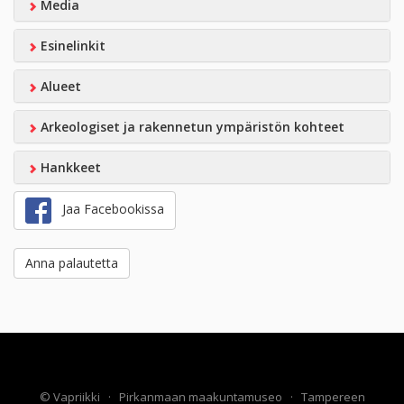
Media
Esinelinkit
Alueet
Arkeologiset ja rakennetun ympäristön kohteet
Hankkeet
Jaa Facebookissa
Anna palautetta
©
Vapriikki
·
Pirkanmaan maakuntamuseo
·
Tampereen