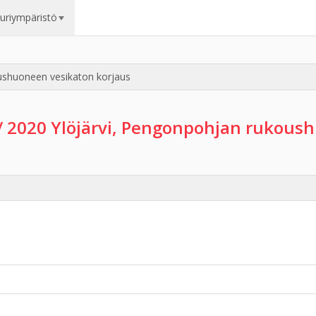
uuriympäristö
ushuoneen vesikaton korjaus
/ 2020 Ylöjärvi, Pengonpohjan rukous