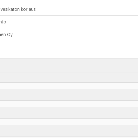
vesikaton korjaus
nto
unen Oy