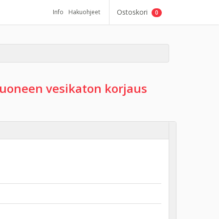
Ostoskori
Info
Hakuohjeet
0
huoneen vesikaton korjaus