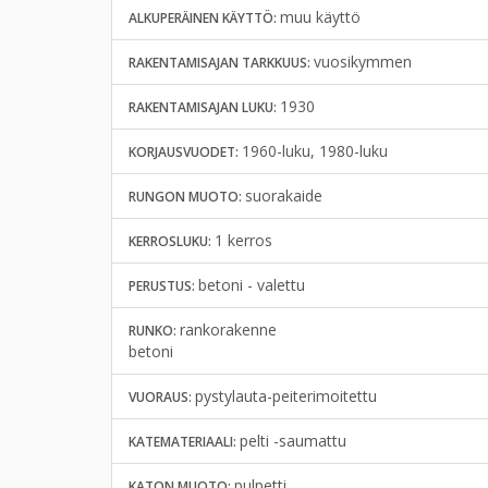
muu käyttö
ALKUPERÄINEN KÄYTTÖ:
vuosikymmen
RAKENTAMISAJAN TARKKUUS:
1930
RAKENTAMISAJAN LUKU:
1960-luku, 1980-luku
KORJAUSVUODET:
suorakaide
RUNGON MUOTO:
1 kerros
KERROSLUKU:
betoni - valettu
PERUSTUS:
rankorakenne
RUNKO:
betoni
pystylauta-peiterimoitettu
VUORAUS:
pelti -saumattu
KATEMATERIAALI:
pulpetti
KATON MUOTO: