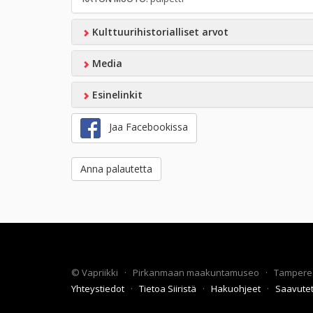
Kulttuurihistorialliset arvot
Media
Esinelinkit
Jaa Facebookissa
Anna palautetta
©
Vapriikki
·
Pirkanmaan maakuntamuseo
·
Tampere
Yhteystiedot
·
Tietoa Siiristä
·
Hakuohjeet
·
Saavute