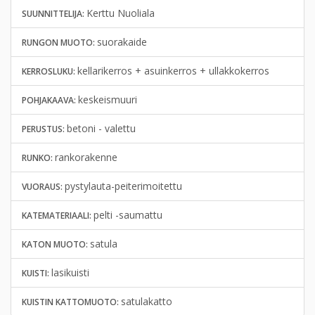
Kerttu Nuoliala
SUUNNITTELIJA:
suorakaide
RUNGON MUOTO:
kellarikerros + asuinkerros + ullakkokerros
KERROSLUKU:
keskeismuuri
POHJAKAAVA:
betoni - valettu
PERUSTUS:
rankorakenne
RUNKO:
pystylauta-peiterimoitettu
VUORAUS:
pelti -saumattu
KATEMATERIAALI:
satula
KATON MUOTO:
lasikuisti
KUISTI:
satulakatto
KUISTIN KATTOMUOTO: