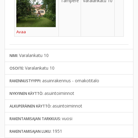
Tampere
Varalankatu 10
Tah
Avaa
Varalankatu 10
NIMI:
Varalankatu 10
OSOITE:
asuinrakennus - omakotitalo
RAKENNUSTYYPPI:
asuintoiminnot
NYKYINEN KÄYTTÖ:
asuintoiminnot
ALKUPERÄINEN KÄYTTÖ:
vuosi
RAKENTAMISAJAN TARKKUUS:
1951
RAKENTAMISAJAN LUKU: