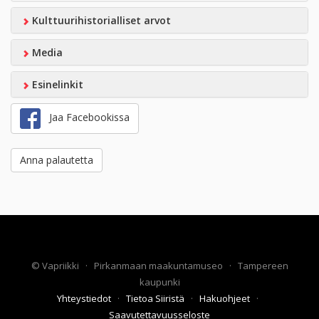
Kulttuurihistorialliset arvot
Media
Esinelinkit
Jaa Facebookissa
Anna palautetta
©
Vapriikki
·
Pirkanmaan maakuntamuseo
·
Tampereen
kaupunki
Yhteystiedot
·
Tietoa Siiristä
·
Hakuohjeet
·
Saavutettavuusseloste