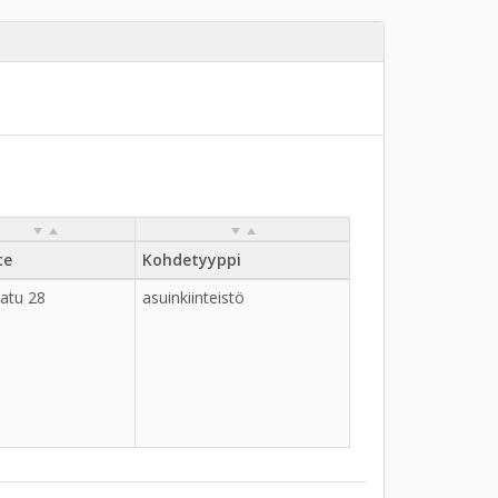
te
Kohdetyyppi
katu 28
asuinkiinteistö