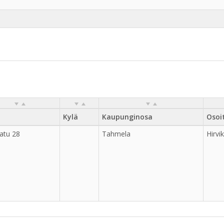
Kylä
Kaupunginosa
Osoi
katu 28
Tahmela
Hirvi