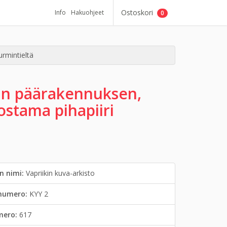
Ostoskori
Info
Hakuohjeet
0
rmintieltä
an päärakennuksen,
stama pihapiiri
n nimi:
Vapriikin kuva-arkisto
inumero:
KYY 2
mero:
617