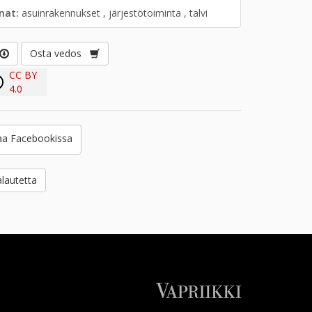
anat:
asuinrakennukset , järjestötoiminta , talvi
Osta vedos
CC BY
4.0
a Facebookissa
lautetta