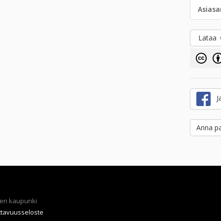
Asias
Lataa
Ja
Anna pa
en kaupunki
ttavuusseloste