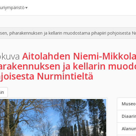
uuriympäristö
en, piharakennuksen ja kellarin muodostama pihapiiri pohjoisesta Nu
okuva
Aitolahden Niemi-Mikkol
arakennuksen ja kellarin muodo
joisesta Nurmintieltä
in
Museo
Diaar
Alanu