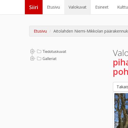
Siiri
Etusivu
Valokuvat
Esineet
Kultt
Etusivu
Aitolahden Niemi-Mikkolan päärakennuks
Val
Tiedotuskuvat
Galleriat
pih
poh
Takais