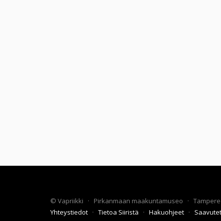
©
Vapriikki
·
Pirkanmaan maakuntamuseo
·
Tampere
Yhteystiedot
·
Tietoa Siiristä
·
Hakuohjeet
·
Saavute