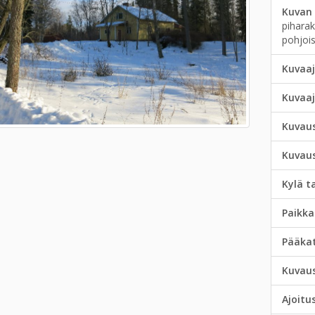
Kuvan 
piharak
pohjois
Kuvaaj
Kuvaa
Kuvau
Kuvau
Kylä t
Paikka
Pääka
Kuvau
Ajoitu