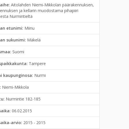
aihe:
Aitolahden Niemi-Mikkolan päärakennuksen,
ennuksen ja kellarin muodostama pihapiiri
esta Nurmintieltä
an etunimi:
Miinu
jan sukunimi:
Mäkelä
smaa:
Suomi
spaikkakunta:
Tampere
ai kaupunginosa:
Nurmi
:
Niemi-Mikkola
tu:
Nurmintie 182-185
saika:
06.02.2015
saika-arvio:
2015 - 2015