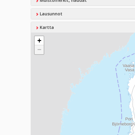
Muistomerkit, haudat
Lausunnot
Kartta
+
−