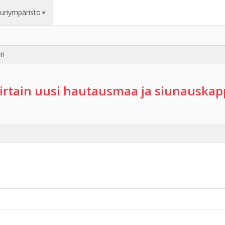
uuriympäristö
li
irtain uusi hautausmaa ja siunauskap