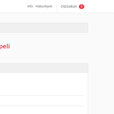
Ostoskori
Info
Hakuohjeet
0
peli