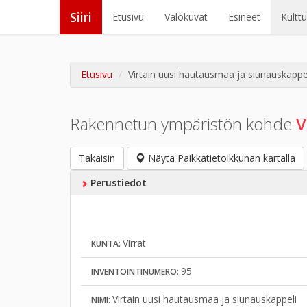
Siiri
Etusivu
Valokuvat
Esineet
Kultt
Etusivu
Virtain uusi hautausmaa ja siunauskappe
Rakennetun ympäristön kohde
V
Takaisin
Näytä Paikkatietoikkunan kartalla
Perustiedot
Virrat
KUNTA:
95
INVENTOINTINUMERO:
Virtain uusi hautausmaa ja siunauskappeli
NIMI: