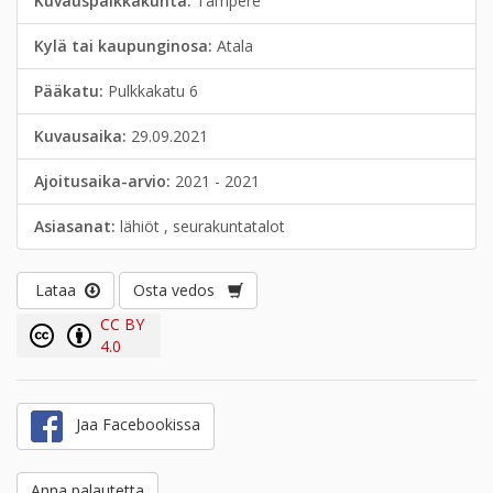
Kuvauspaikkakunta:
Tampere
Kylä tai kaupunginosa:
Atala
Pääkatu:
Pulkkakatu 6
Kuvausaika:
29.09.2021
Ajoitusaika-arvio:
2021 - 2021
Asiasanat:
lähiöt , seurakuntatalot
Lataa
Osta vedos
CC BY
4.0
Jaa Facebookissa
Anna palautetta