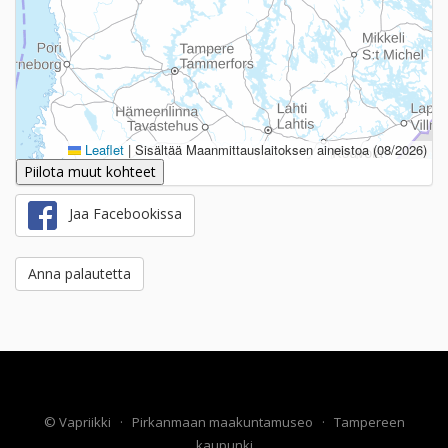
Leaflet
|
Sisältää Maanmittauslaitoksen aineistoa (08/2026)
Piilota muut kohteet
Jaa Facebookissa
Anna palautetta
©
Vapriikki
·
Pirkanmaan maakuntamuseo
·
Tampereen
kaupunki