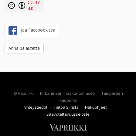
CC BY
4.0
Jaa Facebookissa
Anna palautetta
©
Vapriikki
·
Pirkanmaan maakuntamuseo
·
Tampereen
kaupunki
Yhteystiedot
·
Tietoa Siiristä
·
Hakuohjeet
·
Saavutettavuusseloste