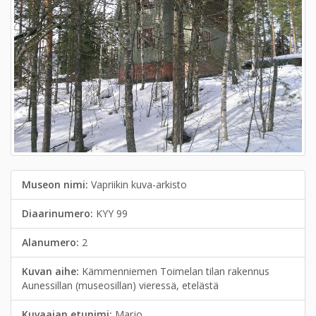
Museon nimi:
Vapriikin kuva-arkisto
Diaarinumero:
KYY 99
Alanumero:
2
Kuvan aihe:
Kämmenniemen Toimelan tilan rakennus
Aunessillan (museosillan) vieressä, etelästä
Kuvaajan etunimi:
Marjo