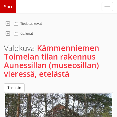
Siiri
Tiedotuskuvat
Galleriat
Valokuva
Kämmenniemen
Toimelan tilan rakennus
Aunessillan (museosillan)
vieressä, etelästä
Takaisin