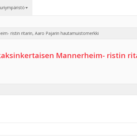
uuriympäristö
im- ristin ritarin, Aaro Pajarin hautamuistomerkki
kaksinkertaisen Mannerheim- ristin rita