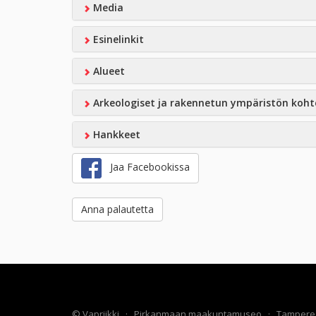
Media
Esinelinkit
Alueet
Arkeologiset ja rakennetun ympäristön koht
Hankkeet
Jaa Facebookissa
Anna palautetta
©
Vapriikki
·
Pirkanmaan maakuntamuseo
·
Tampere