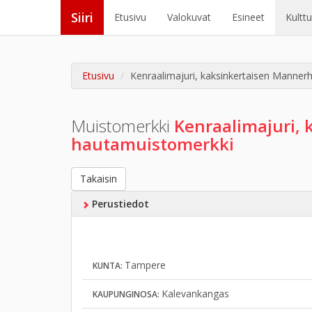
Siiri
Etusivu
Valokuvat
Esineet
Kultt
Etusivu
Kenraalimajuri, kaksinkertaisen Mannerhe
Muistomerkki
Kenraalimajuri, 
hautamuistomerkki
Takaisin
Perustiedot
Tampere
KUNTA:
Kalevankangas
KAUPUNGINOSA: