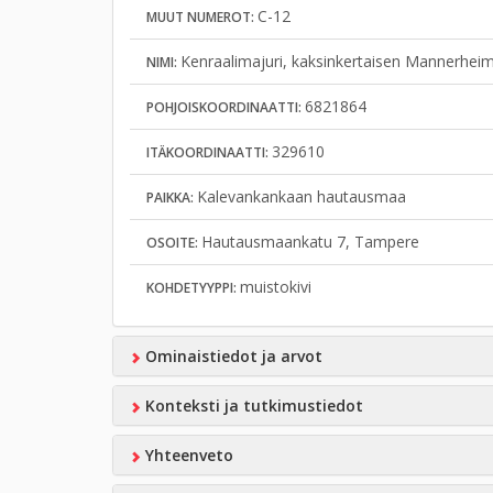
C-12
MUUT NUMEROT:
Kenraalimajuri, kaksinkertaisen Mannerheim-
NIMI:
6821864
POHJOISKOORDINAATTI:
329610
ITÄKOORDINAATTI:
Kalevankankaan hautausmaa
PAIKKA:
Hautausmaankatu 7, Tampere
OSOITE:
muistokivi
KOHDETYYPPI:
Ominaistiedot ja arvot
Konteksti ja tutkimustiedot
Yhteenveto