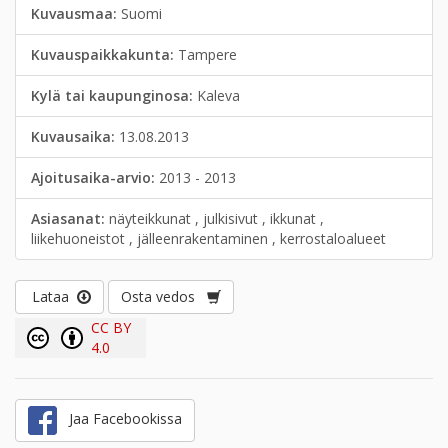
Kuvausmaa:
Suomi
Kuvauspaikkakunta:
Tampere
Kylä tai kaupunginosa:
Kaleva
Kuvausaika:
13.08.2013
Ajoitusaika-arvio:
2013 - 2013
Asiasanat:
näyteikkunat , julkisivut , ikkunat ,
liikehuoneistot , jälleenrakentaminen , kerrostaloalueet
Lataa
Osta vedos
CC BY
4.0
Jaa Facebookissa