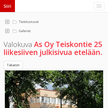
Siiri
Tiedotuskuvat
Galleriat
Valokuva
As Oy Teiskontie 25
liikesiiven julkisivua etelään.
Takaisin