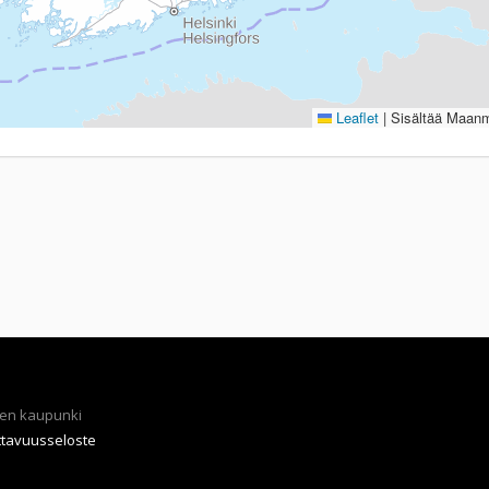
Leaflet
|
Sisältää Maanmi
en kaupunki
ttavuusseloste