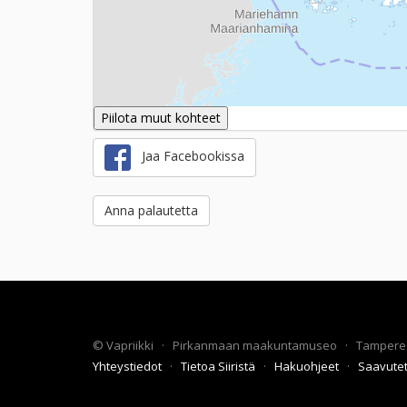
Piilota muut kohteet
Jaa Facebookissa
Anna palautetta
©
Vapriikki
·
Pirkanmaan maakuntamuseo
·
Tampere
Yhteystiedot
·
Tietoa Siiristä
·
Hakuohjeet
·
Saavute