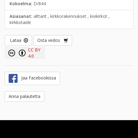
Kokoelma:
D/844
Asiasanat:
alttarit , kirkkorakennukset , kivikirkot ,
kirkkotaide
Lataa
Osta vedos
CC BY
4.0
Jaa Facebookissa
Anna palautetta