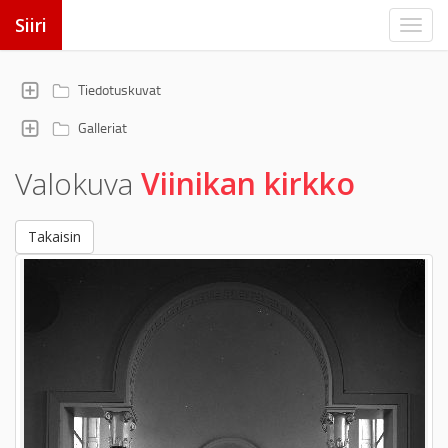
Siiri
Tiedotuskuvat
Galleriat
Valokuva
Viinikan kirkko
Takaisin