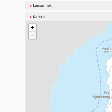
Lausunnot
Kartta
+
−