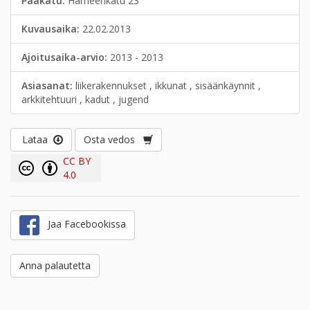
Pääkatu:
Hämeenkatu 23
Kuvausaika:
22.02.2013
Ajoitusaika-arvio:
2013 - 2013
Asiasanat:
liikerakennukset , ikkunat , sisäänkäynnit ,
arkkitehtuuri , kadut , jugend
Lataa
Osta vedos
CC BY
4.0
Jaa Facebookissa
Anna palautetta