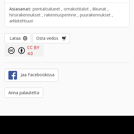
Asiasanat:
pientaloalueet , omakotitalot , ikkunat ,
hirsirakennukset , rakennusperinne , puurakennukset ,
arkkitehtuuri
Lataa
Osta vedos
CC BY
4.0
Jaa Facebookissa
Anna palautetta