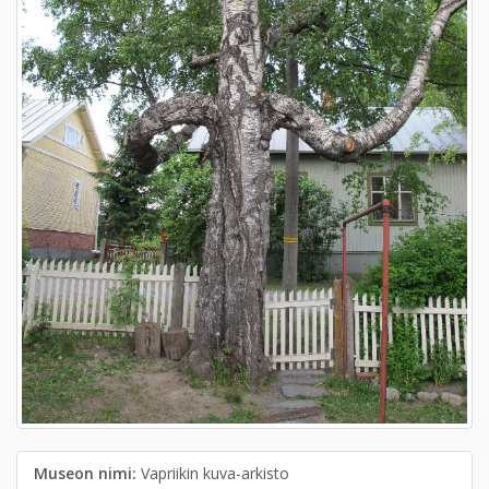
Museon nimi:
Vapriikin kuva-arkisto