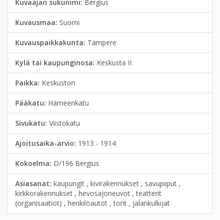
Kuvaajan sukunimi:
Bergius
Kuvausmaa:
Suomi
Kuvauspaikkakunta:
Tampere
Kylä tai kaupunginosa:
Keskusta II
Paikka:
Keskustori
Pääkatu:
Hämeenkatu
Sivukatu:
Viistokatu
Ajoitusaika-arvio:
1913 - 1914
Kokoelma:
D/196 Bergius
Asiasanat:
kaupungit , kivirakennukset , savupiiput ,
kirkkorakennukset , hevosajoneuvot , teatterit
(organisaatiot) , henkilöautot , torit , jalankulkijat