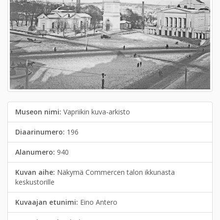
Museon nimi:
Vapriikin kuva-arkisto
Diaarinumero:
196
Alanumero:
940
Kuvan aihe:
Näkymä Commercen talon ikkunasta
keskustorille
Kuvaajan etunimi:
Eino Antero