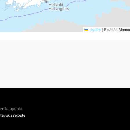
Leaflet
|
Sisältää Maanmi
en kaupunki
ttavuusseloste