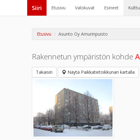
Siiri
Etusivu
Valokuvat
Esineet
Kultt
Etusivu
Asunto Oy Amurinpuisto
Rakennetun ympäristön kohde
A
Takaisin
Näytä Paikkatietoikkunan kartalla