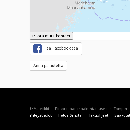
Piilota muut kohteet
Jaa Facebookissa
Anna palautetta
©
Vapriikki
·
Pirkanmaan maakuntamuseo
·
Tampere
Yhteystiedot
·
Tietoa Siiristä
·
Hakuohjeet
·
Saavute