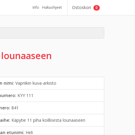
Ostoskori
Info
Hakuohjeet
0
a lounaaseen
n nimi:
Vapriikin kuva-arkisto
inumero:
KYY 111
mero:
841
aihe:
Käpytie 11 piha koillisesta lounaaseen
an etunimi:
Heli