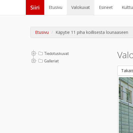
Siiri
Etusivu
Valokuvat
Esineet
Kultt
Etusivu
Käpytie 11 piha koillisesta lounaaseen
Val
Tiedotuskuvat
Galleriat
Takais