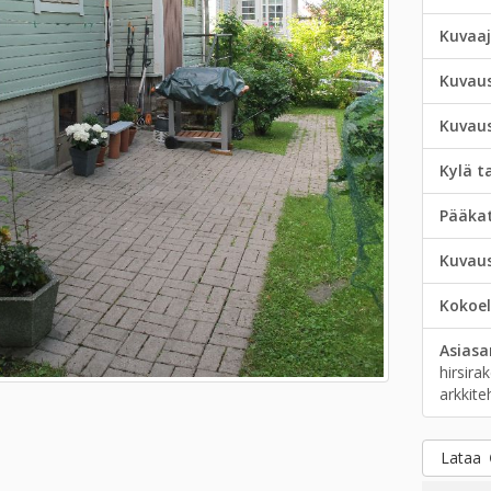
Kuvaa
Kuvau
Kuvau
Kylä t
Pääka
Kuvau
Kokoe
Asias
hirsira
arkkite
Lataa