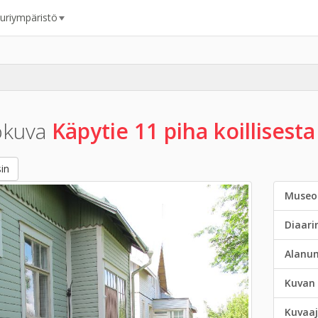
uuriympäristö
okuva
Käpytie 11 piha koillisest
in
Museo
Diaar
Alanu
Kuvan 
Kuvaaj