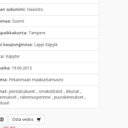
jan sukunimi:
Haavisto
smaa:
Suomi
spaikkakunta:
Tampere
ai kaupunginosa:
Lappi Käpylä
tu:
Käpytie
saika:
19.06.2013
lma:
Pirkanmaan maakuntamuseo
anat:
pientaloalueet , omakotitalot , ikkunat ,
kennukset , rakennusperinne , puurakennukset ,
htuuri
Osta vedos