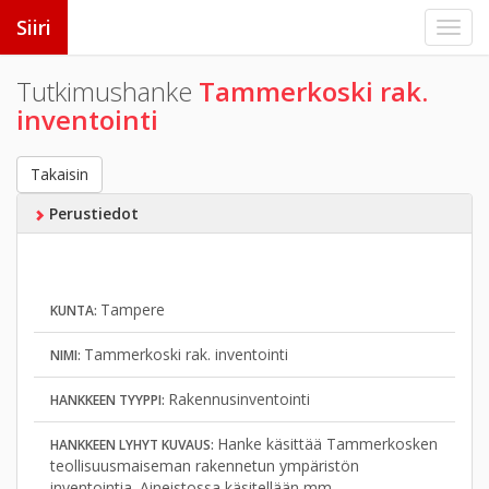
Siiri
Tutkimushanke
Tammerkoski rak.
inventointi
Takaisin
Perustiedot
Tampere
KUNTA:
Tammerkoski rak. inventointi
NIMI:
Rakennusinventointi
HANKKEEN TYYPPI:
Hanke käsittää Tammerkosken
HANKKEEN LYHYT KUVAUS:
teollisuusmaiseman rakennetun ympäristön
inventointia. Aineistossa käsitellään mm.